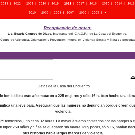
|
2023
|
2022
|
2021
|
2020
|
2019
|
2018
|
2017
|
2016
|
2015
|
2014
|
2013
2010
|
2009
|
2008
|
2007
|
2006
|
2005
|
+
Recopilación de notas:
Lic. Beatriz Campos de Diago.
Integrante del *C.A.O.P.I. de La Casa del Encuentro.
*Centro de Asistencia, Orientación y Prevención Integral en Violencia Sexista y Trata de personas