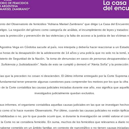
ento del Observatorio de femicidios “Adriana Marisel Zambrano” que dirige La Casa del Encuentro
ligro. La negación del género como categoría de análisis, el incumplimiento de leyes y tratados i
para la protección y prevención de las violencias y la falta de acceso a la justicia de las víctima
 Agostina Vega en Córdoba sacude al país, nos interpela y debería hacer reaccionar a un Estado 
 horas de la desaparición de la adolescente de 14 años y una policía que no solo no la tomó, s
sterio de Seguridad de la Nación, “
la toma de denuncias en casos de personas desaparecidas o e
 Suficiencia y Judicialización”
. Nada de esto se cumplió y demoró el “Alerta Sofía” y la protección
encias que la preceden no cesan ni descienden. El último informe entregado por la Corte Suprema
fundamental tener presente algunas cuestiones para comprender los motivos por los que la cifra 
me de la Corte contabiliza las causas judiciales iniciadas durante ese año, eso significa que aquell
investigados judicialmente quedan excluidos.
 informes, el organismo contabiliza aquellas causas judiciales en las que se investigan hechos t
o como sí lo hace nuestro Observatorio. Por último, cuando las causas judiciales no están tipifica
ilizadas o no, por lo que puede ocurrir que, si durante la investigación se omitió valorar el con
 de la Corte no se considera femicidio. En suma, muchos de los femicidios que relevamos a diario n
haberse cometido en un ámbito familiar, en contexto de narcotráfico o no tienen causas iniciadas