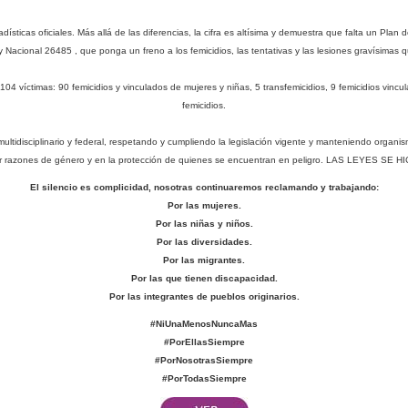
icas oficiales. Más allá de las diferencias, la cifra es altísima y demuestra que falta un Plan d
ey Nacional 26485 , que ponga un freno a los femicidios, las tentativas y las lesiones gravísimas 
4 víctimas: 90 femicidios y vinculados de mujeres y niñas, 5 transfemicidios, 9 femicidios vincu
femicidios.
multidisciplinario y federal, respetando y cumpliendo la legislación vigente y manteniendo organis
por razones de género y en la protección de quienes se encuentran en peligro. LAS LEYES 
El silencio es complicidad, nosotras continuaremos reclamando y trabajando:
Por las mujeres.
Por las niñas y niños.
Por las diversidades.
Por las migrantes.
Por las que tienen discapacidad.
Por las integrantes de pueblos originarios.
#NiUnaMenosNuncaMas
#PorEllasSiempre
#PorNosotrasSiempre
#PorTodasSiempre