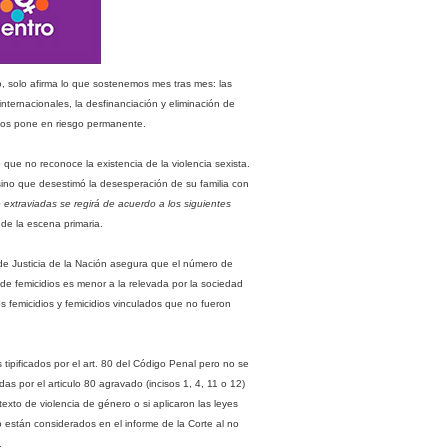
, solo afirma lo que sostenemos mes tras mes: las
nternacionales, la desfinanciación y eliminación de
s nos pone en riesgo permanente.
que no reconoce la existencia de la violencia sexista.
ino que desestimó la desesperación de su familia con
xtraviadas se regirá de acuerdo a los siguientes
 de la escena primaria.
 de Justicia de la Nación asegura que el número de
de femicidios es menor a la relevada por la sociedad
os femicidios y femicidios vinculados que no fueron
ipificados por el art. 80 del Código Penal pero no se
das por el articulo 80 agravado (incisos 1, 4, 11 o 12)
texto de violencia de género o si aplicaron las leyes
o están considerados en el informe de la Corte al no
.