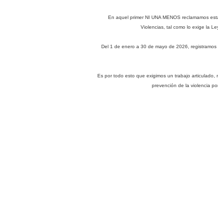
En aquel primer NI UNA MENOS reclamamos estadíst
Violencias, tal como lo exige la L
Del 1 de enero a 30 de mayo de 2026, registramos 10
Es por todo esto que exigimos un trabajo articulado, 
prevención de la violencia 