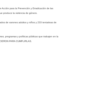
e Acción para la Prevención y Erradicación de las
que produce la violencia de género.
lados de varones adultos y niños y 233 tentativas de
mos, programas y políticas públicas que trabajen en la
SE HICIERON PARA CUMPLIRLAS.