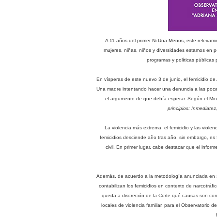
A 11 años del primer Ni Una Menos, este relevami
mujeres, niñas, niños y diversidades estamos en pe
programas y políticas públicas 
En vísperas de este nuevo 3 de junio, el femicidio de
Una madre intentando hacer una denuncia a las pocas
el argumento de que debía esperar. Según el Mini
principios: Inmediatez,
La violencia más extrema, el femicidio y las viol
femicidios desciende año tras año, sin embargo, es 
civil. En primer lugar, cabe destacar que el infor
Además, de acuerdo a la metodología anunciada en sus
contabilizan los femicidios en contexto de narcotráfic
queda a discreción de la Corte qué causas son contab
locales de violencia familiar, para el Observatorio